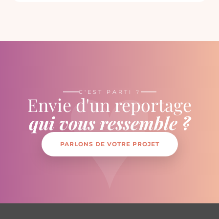
♥
C'EST PARTI ?
Envie d'un reportage
qui vous ressemble ?
PARLONS DE VOTRE PROJET