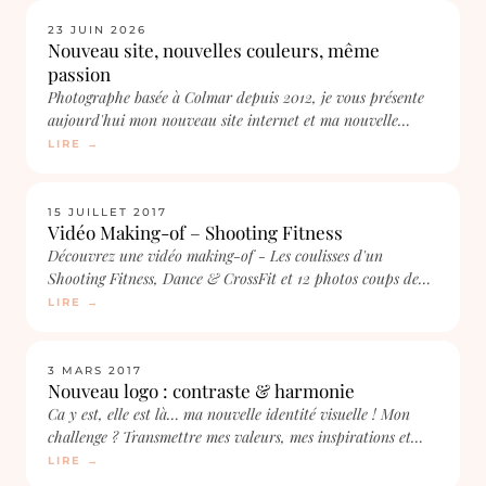
COULISSES
23 JUIN 2026
Nouveau site, nouvelles couleurs, même
passion
Photographe basée à Colmar depuis 2012, je vous présente
aujourd'hui mon nouveau site internet et ma nouvelle
identité visuelle.
LIRE →
COULISSES
15 JUILLET 2017
Vidéo Making-of – Shooting Fitness
Découvrez une vidéo making-of - Les coulisses d'un
Shooting Fitness, Dance & CrossFit et 12 photos coups de
coeur du Shooting
LIRE →
COULISSES
3 MARS 2017
Nouveau logo : contraste & harmonie
Ca y est, elle est là… ma nouvelle identité visuelle ! Mon
challenge ? Transmettre mes valeurs, mes inspirations et
mon style photographique en…
LIRE →