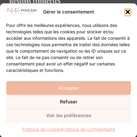
Restons connectés
Gérer le consentement
Pour offrir les meilleures expériences, nous utilisons des
technologies telles que les cookies pour stocker et/ou
accéder aux informations des appareils. Le fait de consentir à
Contact
ces technologies nous permettra de traiter des données telles
que le comportement de navigation ou les ID uniques sur ce
site. Le fait de ne pas consentir ou de retirer son
20B Grand Rue 68180 Horbourg-Wihr
consentement peut avoir un effet négatif sur certaines
06 84 93 03 01
caractéristiques et fonctions.
contact@valentinepoulain.com
Accepter
Refuser
© Copyright 2026 | Tous droits réservés
Mentions légales
·
Politique de confidentialité
·
CGV
Voir les préférences
Développement
Politique de cookies
Politique de confidentialité