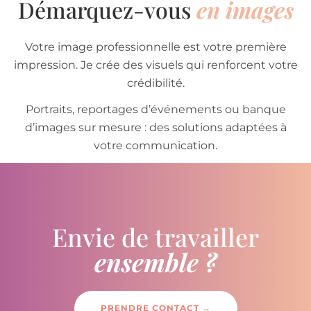
Démarquez-vous
en images
Votre image professionnelle est votre première
impression. Je crée des visuels qui renforcent votre
crédibilité.
Portraits, reportages d’événements ou banque
d’images sur mesure : des solutions adaptées à
votre communication.
Portrait
Reportage
Banque d’images
Envie de travailler
ensemble ?
PRENDRE CONTACT →