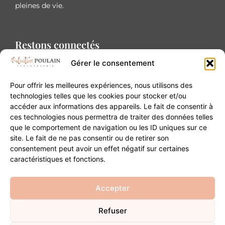
pleines de vie.
Restons connectés
Gérer le consentement
Pour offrir les meilleures expériences, nous utilisons des
technologies telles que les cookies pour stocker et/ou
accéder aux informations des appareils. Le fait de consentir à
Contact
ces technologies nous permettra de traiter des données telles
que le comportement de navigation ou les ID uniques sur ce
site. Le fait de ne pas consentir ou de retirer son
20B Grand Rue 68180 Horbourg-Wihr
consentement peut avoir un effet négatif sur certaines
06 84 93 03 01
caractéristiques et fonctions.
contact@valentinepoulain.com
Accepter
Refuser
© Copyright 2026 | Tous droits réservés