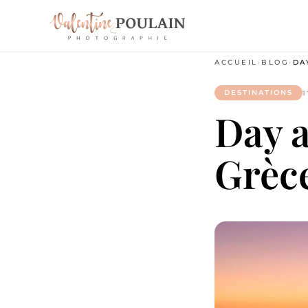
ACCUEIL
›
BLOG
›
DA
DESTINATIONS
Day a
Grèc