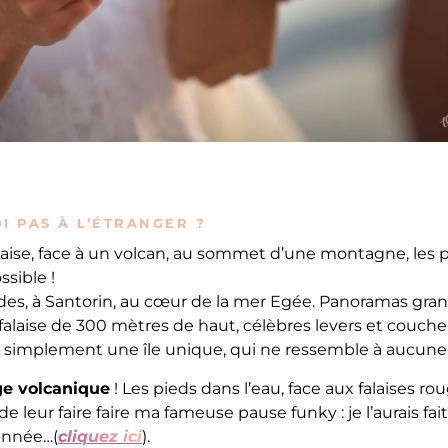
I PAS À L’ÉTRANGER ?
laise, face à un volcan, au sommet d’une montagne, les p
ssible !
des, à Santorin, au cœur de la mer Egée. Panoramas grand
alaise de 300 mètres de haut, célèbres levers et couchers
t simplement une île unique, qui ne ressemble à aucune 
ge volcanique
! Les pieds dans l’eau, face aux falaises rou
leur faire faire ma fameuse pause funky : je l’aurais fai
 année…(
cliquez ici
).