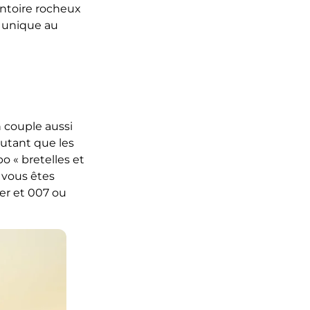
ontoire rocheux
e unique au
n couple aussi
autant que les
 « bretelles et
, vous êtes
r et 007 ou