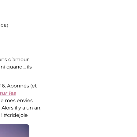
ÈCE)
0 ans d’amour
 ni quand… ils
016. Abonnés (et
sur les
 de mes envies
. Alors il y a un an,
! #cridejoie