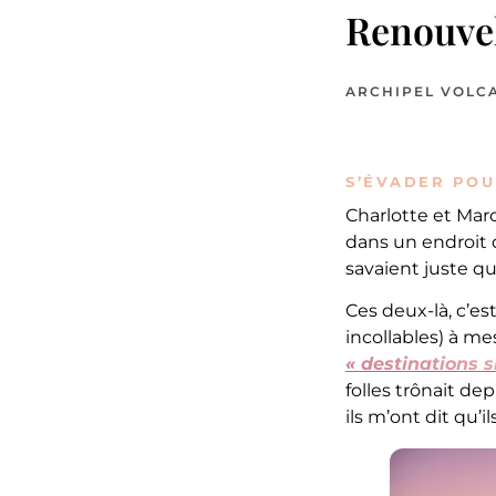
Renouvel
ARCHIPEL VOLCA
S’ÉVADER POU
Charlotte et Marc
dans un endroit d
savaient juste qu
Ces deux-là, c’es
incollables) à m
« destinations 
folles trônait de
ils m’ont dit qu’