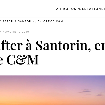
A PROPOS
PRESTATIONS
Y AFTER À SANTORIN, EN GRÈCE C&M
17 NOVEMBRE 2019
fter à Santorin, e
e C&M