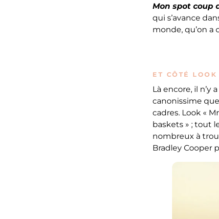
Mon spot coup d
qui s’avance dans
monde, qu’on a 
ET CÔTÉ LOOK
Là encore, il n’y
canonissime que C
cadres. Look « M
baskets » ; tout l
nombreux à trou
Bradley Cooper po