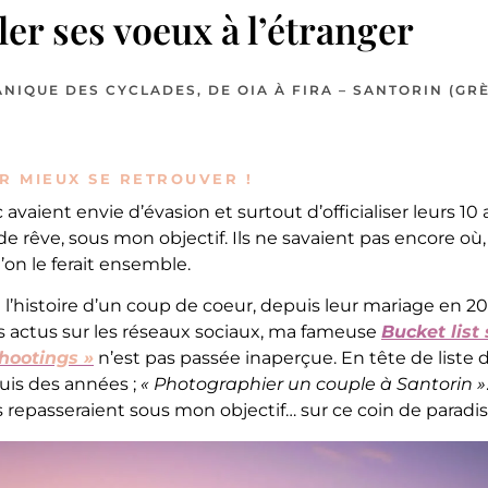
er ses voeux à l’étranger
NIQUE DES CYCLADES, DE OIA À FIRA – SANTORIN (GR
R MIEUX SE RETROUVER !
 avaient envie d’évasion et surtout d’officialiser leurs 1
e rêve, sous mon objectif. Ils ne savaient pas encore où,
’on le ferait ensemble.
t l’histoire d’un coup de coeur, depuis leur mariage en 2
es actus sur les réseaux sociaux, ma fameuse
Bucket list 
shootings »
n’est pas passée inaperçue. En tête de liste
puis des années ;
« Photographier un couple à Santorin »
ils repasseraient sous mon objectif… sur ce coin de paradis 