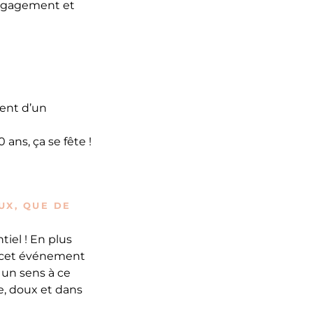
 engagement et
tent d’un
 ans, ça se fête !
UX, QUE DE
iel ! En plus
de cet événement
 un sens à ce
e, doux et dans