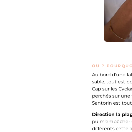
OÙ ? POURQUO
Au bord d’une fa
sable, tout est po
Cap sur les Cycla
perchés sur une f
Santorin est tou
Direction la pla
pu m’empêcher de 
différents cette