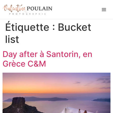
Étiquette :
Bucket
list
Day after à Santorin, en
Grèce C&M