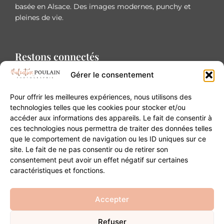
basée en Alsace. Des images modernes, punchy et
pleines de vie.
Restons connectés
Gérer le consentement
Pour offrir les meilleures expériences, nous utilisons des
technologies telles que les cookies pour stocker et/ou
accéder aux informations des appareils. Le fait de consentir à
Contact
ces technologies nous permettra de traiter des données telles
que le comportement de navigation ou les ID uniques sur ce
site. Le fait de ne pas consentir ou de retirer son
20B Grand Rue 68180 Horbourg-Wihr
consentement peut avoir un effet négatif sur certaines
06 84 93 03 01
caractéristiques et fonctions.
contact@valentinepoulain.com
Accepter
Refuser