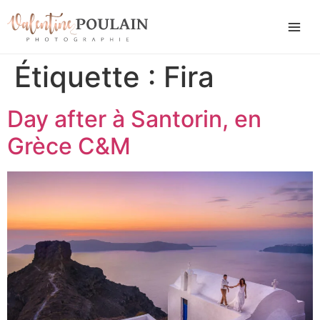
Étiquette :
Fira
Day after à Santorin, en
Grèce C&M