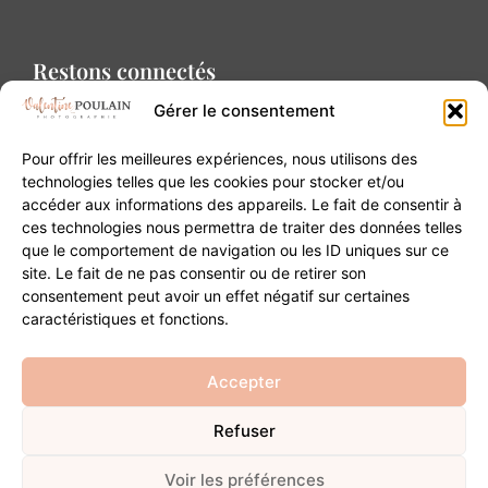
Restons connectés
Gérer le consentement
Pour offrir les meilleures expériences, nous utilisons des
technologies telles que les cookies pour stocker et/ou
accéder aux informations des appareils. Le fait de consentir à
Contact
ces technologies nous permettra de traiter des données telles
que le comportement de navigation ou les ID uniques sur ce
site. Le fait de ne pas consentir ou de retirer son
20B Grand Rue 68180 Horbourg-Wihr
consentement peut avoir un effet négatif sur certaines
06 84 93 03 01
caractéristiques et fonctions.
contact@valentinepoulain.com
Accepter
Refuser
© Copyright 2026 | Tous droits réservés
Mentions légales
·
Politique de confidentialité
·
CGV
Voir les préférences