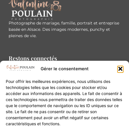
Photographe de mariage, famille, portrait et entreprise
basée en Alsace. Des images modernes, punchy et
pleines de vie.
Restons connectés
Gérer le consentement
Pour offrir les meilleures expériences, nous utilisons des
technologies telles que les cookies pour stocker et/ou
accéder aux informations des appareils. Le fait de consentir à
Contact
ces technologies nous permettra de traiter des données telles
que le comportement de navigation ou les ID uniques sur ce
site. Le fait de ne pas consentir ou de retirer son
20B Grand Rue 68180 Horbourg-Wihr
consentement peut avoir un effet négatif sur certaines
06 84 93 03 01
caractéristiques et fonctions.
contact@valentinepoulain.com