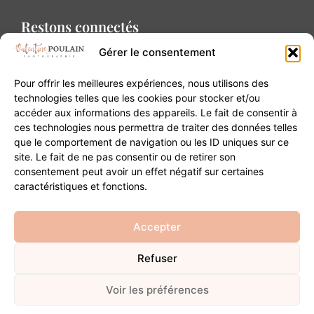
Restons connectés
Gérer le consentement
Pour offrir les meilleures expériences, nous utilisons des
technologies telles que les cookies pour stocker et/ou
accéder aux informations des appareils. Le fait de consentir à
Contact
ces technologies nous permettra de traiter des données telles
que le comportement de navigation ou les ID uniques sur ce
site. Le fait de ne pas consentir ou de retirer son
20B Grand Rue 68180 Horbourg-Wihr
consentement peut avoir un effet négatif sur certaines
06 84 93 03 01
caractéristiques et fonctions.
contact@valentinepoulain.com
Accepter
Refuser
© Copyright 2026 | Tous droits réservés
Mentions légales
·
Politique de confidentialité
·
CGV
Voir les préférences
Développement