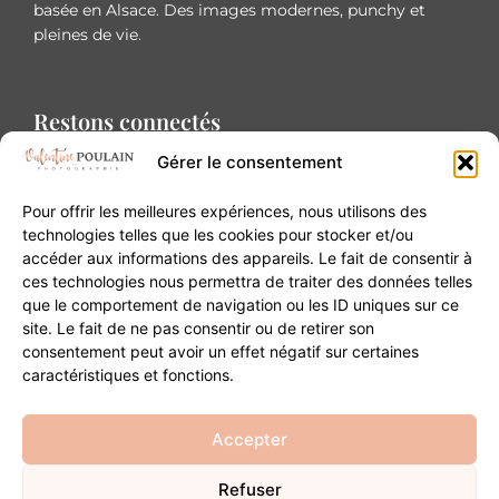
basée en Alsace. Des images modernes, punchy et
pleines de vie.
Restons connectés
Gérer le consentement
Pour offrir les meilleures expériences, nous utilisons des
technologies telles que les cookies pour stocker et/ou
accéder aux informations des appareils. Le fait de consentir à
Contact
ces technologies nous permettra de traiter des données telles
que le comportement de navigation ou les ID uniques sur ce
site. Le fait de ne pas consentir ou de retirer son
20B Grand Rue 68180 Horbourg-Wihr
consentement peut avoir un effet négatif sur certaines
06 84 93 03 01
caractéristiques et fonctions.
contact@valentinepoulain.com
Accepter
Refuser