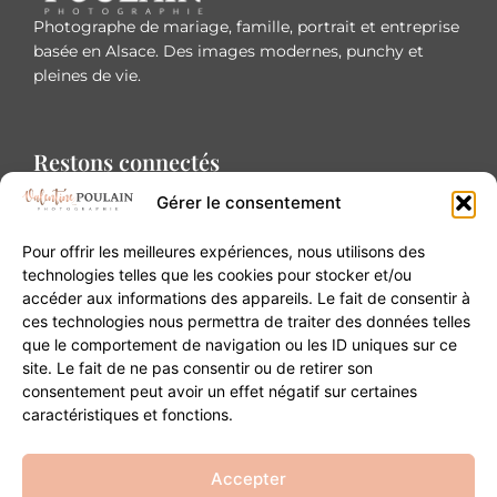
Photographe de mariage, famille, portrait et entreprise
basée en Alsace. Des images modernes, punchy et
pleines de vie.
Restons connectés
Gérer le consentement
Pour offrir les meilleures expériences, nous utilisons des
technologies telles que les cookies pour stocker et/ou
accéder aux informations des appareils. Le fait de consentir à
Contact
ces technologies nous permettra de traiter des données telles
que le comportement de navigation ou les ID uniques sur ce
site. Le fait de ne pas consentir ou de retirer son
20B Grand Rue 68180 Horbourg-Wihr
consentement peut avoir un effet négatif sur certaines
06 84 93 03 01
caractéristiques et fonctions.
contact@valentinepoulain.com
Accepter