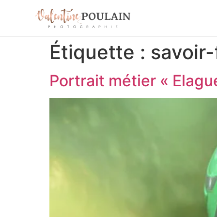
Étiquette :
savoir-
Portrait métier « Elagu