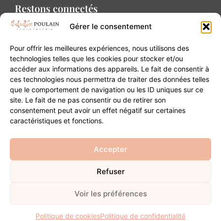
Restons connectés
Gérer le consentement
Pour offrir les meilleures expériences, nous utilisons des
technologies telles que les cookies pour stocker et/ou
accéder aux informations des appareils. Le fait de consentir à
Contact
ces technologies nous permettra de traiter des données telles
que le comportement de navigation ou les ID uniques sur ce
site. Le fait de ne pas consentir ou de retirer son
20B Grand Rue 68180 Horbourg-Wihr
consentement peut avoir un effet négatif sur certaines
06 84 93 03 01
caractéristiques et fonctions.
contact@valentinepoulain.com
Accepter
Refuser
© Copyright 2026 | Tous droits réservés
Mentions légales
·
Politique de confidentialité
·
CGV
Voir les préférences
Développement
Politique de cookies
Politique de confidentialité