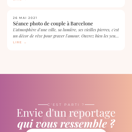
SHOOTINGS
26 MAI 2021
Séance photo de couple à Barcelone
L’atmosphère d'une ville, sa lumière, ses vieilles pierres, c'est
un décor de rêve pour graver l'amour. Ouvrez bien les yeux
et suivez-nous !
LIRE →
♥
C'EST PARTI ?
Envie d'un reportage
qui vous ressemble ?