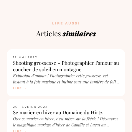
LIRE AUSSI
Articles
similaires
SHOOTINGS
12 MAI 2022
Shooting grossesse – Photographier l’amour au
coucher de soleil en montagne
Explosion d'amour ! Photographier cette grossesse, cet
instant à la fois magique et intime sous une lumière de folie.
Tellement prenant !
LIRE →
SHOOTINGS
20 FÉVRIER 2022
Se marier en hiver au Domaine du Hirtz
Oser se marier en hiver, c'est miser sur la féérie ! Découvrez
le magnifique mariage d'hiver de Camille et Lucas au
Domaine du Hirtz.
LIRE →