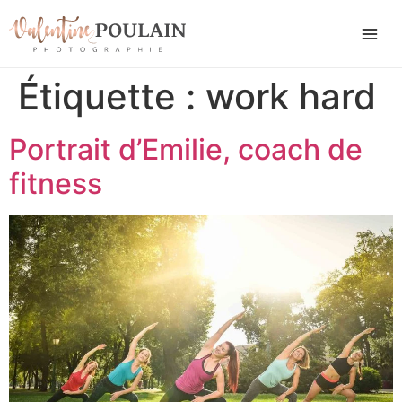
Étiquette :
work hard
Portrait d’Emilie, coach de
fitness