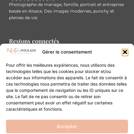
Photographe de mariage, famille, portrait et entreprise
basée en Alsace. Des images modernes, punchy et
pleines de vie.
Restons connectés
Gérer le consentement
Pour offrir les meilleures expériences, nous utilisons des
technologies telles que les cookies pour stocker et/ou
accéder aux informations des appareils. Le fait de consentir à
Contact
ces technologies nous permettra de traiter des données telles
que le comportement de navigation ou les ID uniques sur ce
site. Le fait de ne pas consentir ou de retirer son
20B Grand Rue 68180 Horbourg-Wihr
consentement peut avoir un effet négatif sur certaines
06 84 93 03 01
caractéristiques et fonctions.
contact@valentinepoulain.com
Accepter