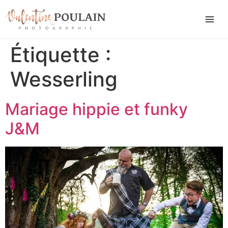
Étiquette :
Wesserling
Mariage hippie et funky
J&M