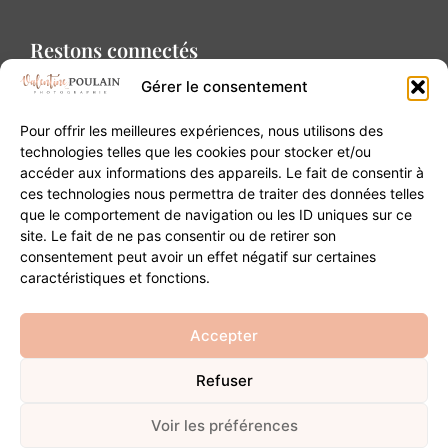
Restons connectés
Gérer le consentement
Pour offrir les meilleures expériences, nous utilisons des
technologies telles que les cookies pour stocker et/ou
accéder aux informations des appareils. Le fait de consentir à
Contact
ces technologies nous permettra de traiter des données telles
que le comportement de navigation ou les ID uniques sur ce
site. Le fait de ne pas consentir ou de retirer son
20B Grand Rue 68180 Horbourg-Wihr
consentement peut avoir un effet négatif sur certaines
06 84 93 03 01
caractéristiques et fonctions.
contact@valentinepoulain.com
Accepter
Refuser
© Copyright 2026 | Tous droits réservés
Mentions légales
·
Politique de confidentialité
·
CGV
Voir les préférences
Développement