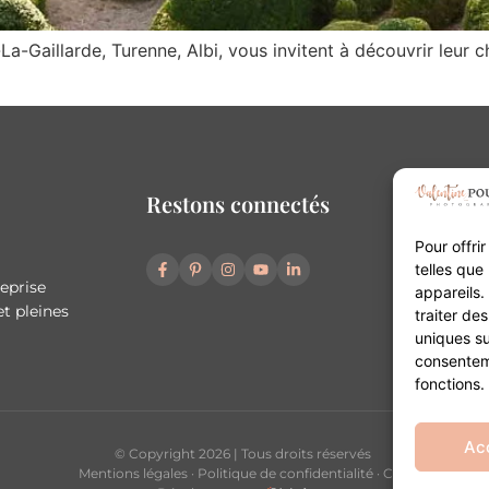
La-Gaillarde, Turenne, Albi, vous invitent à découvrir leu
Restons connectés
Pour offri
telles que
reprise
appareils.
t pleines
traiter de
uniques su
consenteme
fonctions.
Ac
© Copyright 2026 | Tous droits réservés
Mentions légales
·
Politique de confidentialité
·
CGV