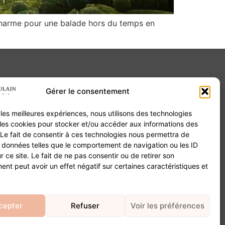
r charme pour une balade hors du temps en
Gérer le consentement
Contact
r les meilleures expériences, nous utilisons des technologies
20B Grand Rue 68180 Horbourg-Wihr
 les cookies pour stocker et/ou accéder aux informations des
06 84 93 03 01
 Le fait de consentir à ces technologies nous permettra de
contact@valentinepoulain.com
s données telles que le comportement de navigation ou les ID
r ce site. Le fait de ne pas consentir ou de retirer son
nt peut avoir un effet négatif sur certaines caractéristiques et
cepter
Refuser
Voir les préférences