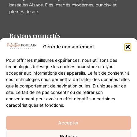
basée en Alsace. Des images modernes, punchy et
pleines de vie.
Restons connectés
Gérer le consentement
Pour offrir les meilleures expériences, nous utilisons des
technologies telles que les cookies pour stocker et/ou
accéder aux informations des appareils. Le fait de consentir à
Contact
ces technologies nous permettra de traiter des données telles
que le comportement de navigation ou les ID uniques sur ce
site. Le fait de ne pas consentir ou de retirer son
20B Grand Rue 68180 Horbourg-Wihr
consentement peut avoir un effet négatif sur certaines
06 84 93 03 01
caractéristiques et fonctions.
contact@valentinepoulain.com
Accepter
Refuser