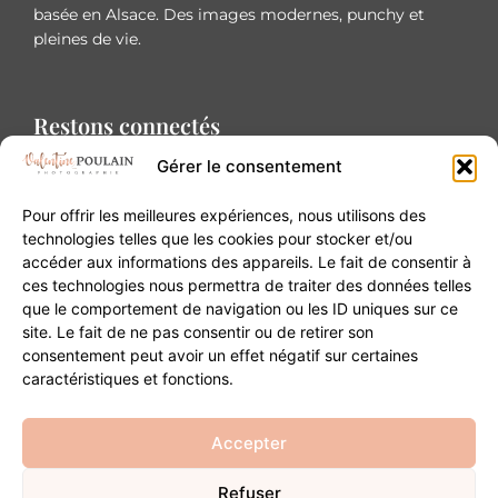
basée en Alsace. Des images modernes, punchy et
pleines de vie.
Restons connectés
Gérer le consentement
Pour offrir les meilleures expériences, nous utilisons des
technologies telles que les cookies pour stocker et/ou
accéder aux informations des appareils. Le fait de consentir à
Contact
ces technologies nous permettra de traiter des données telles
que le comportement de navigation ou les ID uniques sur ce
site. Le fait de ne pas consentir ou de retirer son
20B Grand Rue 68180 Horbourg-Wihr
consentement peut avoir un effet négatif sur certaines
06 84 93 03 01
caractéristiques et fonctions.
contact@valentinepoulain.com
Accepter
Refuser