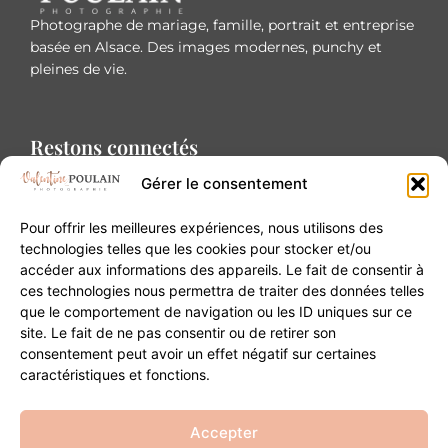
Photographe de mariage, famille, portrait et entreprise
basée en Alsace. Des images modernes, punchy et
pleines de vie.
Restons connectés
Gérer le consentement
Pour offrir les meilleures expériences, nous utilisons des
technologies telles que les cookies pour stocker et/ou
accéder aux informations des appareils. Le fait de consentir à
Contact
ces technologies nous permettra de traiter des données telles
que le comportement de navigation ou les ID uniques sur ce
site. Le fait de ne pas consentir ou de retirer son
20B Grand Rue 68180 Horbourg-Wihr
consentement peut avoir un effet négatif sur certaines
06 84 93 03 01
caractéristiques et fonctions.
contact@valentinepoulain.com
Accepter