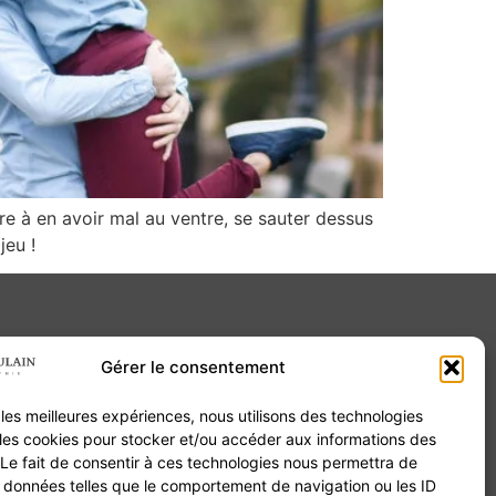
re à en avoir mal au ventre, se sauter dessus
jeu !
Gérer le consentement
Contact
r les meilleures expériences, nous utilisons des technologies
20B Grand Rue 68180 Horbourg-Wihr
 les cookies pour stocker et/ou accéder aux informations des
06 84 93 03 01
 Le fait de consentir à ces technologies nous permettra de
contact@valentinepoulain.com
s données telles que le comportement de navigation ou les ID