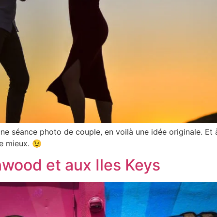
 séance photo de couple, en voilà une idée originale. Et à
e mieux. 😉
wood et aux Iles Keys