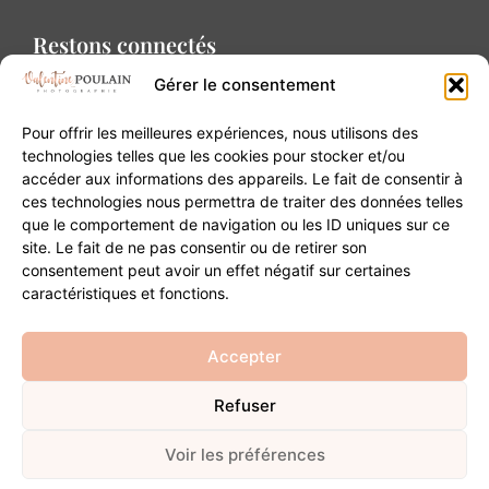
Restons connectés
Gérer le consentement
Pour offrir les meilleures expériences, nous utilisons des
technologies telles que les cookies pour stocker et/ou
accéder aux informations des appareils. Le fait de consentir à
Contact
ces technologies nous permettra de traiter des données telles
que le comportement de navigation ou les ID uniques sur ce
site. Le fait de ne pas consentir ou de retirer son
20B Grand Rue 68180 Horbourg-Wihr
consentement peut avoir un effet négatif sur certaines
06 84 93 03 01
caractéristiques et fonctions.
contact@valentinepoulain.com
Accepter
Refuser
© Copyright 2026 | Tous droits réservés
Mentions légales
·
Politique de confidentialité
·
CGV
Voir les préférences
Développement