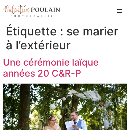
Étiquette :
se marier
à l’extérieur
Une cérémonie laïque
années 20 C&R-P