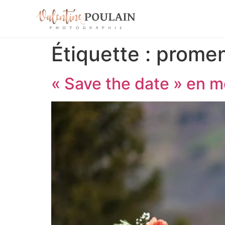
Étiquette :
prome
« Save the date » en 