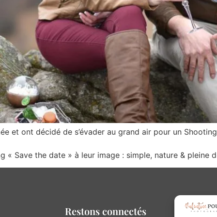
née et ont décidé de s’évader au grand air pour un Shootin
 « Save the date » à leur image : simple, nature & pleine 
Restons connectés