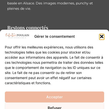
basée en Alsace. Des images modernes, punchy et
pleines de vie.
Restons connectés
Gérer le consentement
Pour offrir les meilleures expériences, nous utilisons des
technologies telles que les cookies pour stocker et/ou
accéder aux informations des appareils. Le fait de consentir à
Contact
ces technologies nous permettra de traiter des données telles
que le comportement de navigation ou les ID uniques sur ce
site. Le fait de ne pas consentir ou de retirer son
20B Grand Rue 68180 Horbourg-Wihr
consentement peut avoir un effet négatif sur certaines
06 84 93 03 01
caractéristiques et fonctions.
contact@valentinepoulain.com
Accepter
Refuser