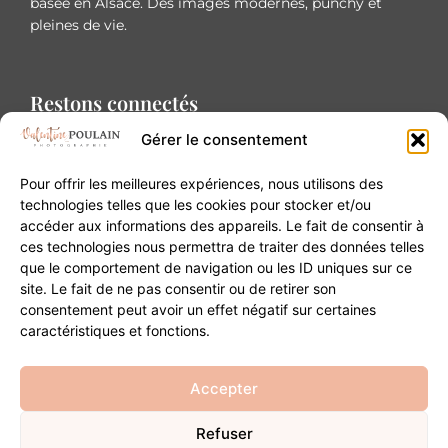
basée en Alsace. Des images modernes, punchy et
pleines de vie.
Restons connectés
Gérer le consentement
Pour offrir les meilleures expériences, nous utilisons des
technologies telles que les cookies pour stocker et/ou
accéder aux informations des appareils. Le fait de consentir à
Contact
ces technologies nous permettra de traiter des données telles
que le comportement de navigation ou les ID uniques sur ce
site. Le fait de ne pas consentir ou de retirer son
20B Grand Rue 68180 Horbourg-Wihr
consentement peut avoir un effet négatif sur certaines
06 84 93 03 01
caractéristiques et fonctions.
contact@valentinepoulain.com
Accepter
Refuser