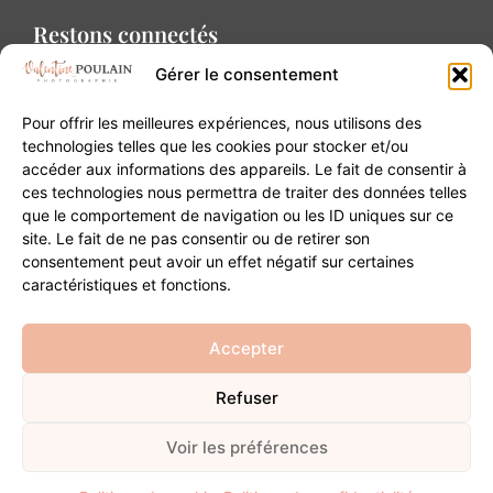
Restons connectés
Gérer le consentement
Pour offrir les meilleures expériences, nous utilisons des
technologies telles que les cookies pour stocker et/ou
accéder aux informations des appareils. Le fait de consentir à
Contact
ces technologies nous permettra de traiter des données telles
que le comportement de navigation ou les ID uniques sur ce
site. Le fait de ne pas consentir ou de retirer son
20B Grand Rue 68180 Horbourg-Wihr
consentement peut avoir un effet négatif sur certaines
06 84 93 03 01
caractéristiques et fonctions.
contact@valentinepoulain.com
Accepter
Refuser
© Copyright 2026 | Tous droits réservés
Mentions légales
·
Politique de confidentialité
·
CGV
Voir les préférences
Développement