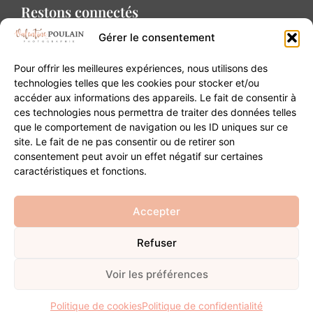
Restons connectés
Gérer le consentement
Pour offrir les meilleures expériences, nous utilisons des
technologies telles que les cookies pour stocker et/ou
accéder aux informations des appareils. Le fait de consentir à
Contact
ces technologies nous permettra de traiter des données telles
que le comportement de navigation ou les ID uniques sur ce
site. Le fait de ne pas consentir ou de retirer son
20B Grand Rue 68180 Horbourg-Wihr
consentement peut avoir un effet négatif sur certaines
06 84 93 03 01
caractéristiques et fonctions.
contact@valentinepoulain.com
Accepter
Refuser
© Copyright 2026 | Tous droits réservés
Mentions légales
·
Politique de confidentialité
·
CGV
Voir les préférences
Développement
Politique de cookies
Politique de confidentialité