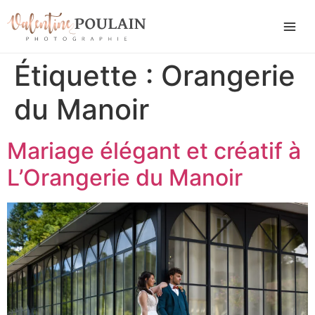
Étiquette :
Orangerie
du Manoir
Mariage élégant et créatif à
L’Orangerie du Manoir