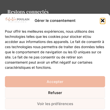
Restons connectés
Gérer le consentement
Pour offrir les meilleures expériences, nous utilisons des
technologies telles que les cookies pour stocker et/ou
accéder aux informations des appareils. Le fait de consentir à
Contact
ces technologies nous permettra de traiter des données telles
que le comportement de navigation ou les ID uniques sur ce
site. Le fait de ne pas consentir ou de retirer son
20B Grand Rue 68180 Horbourg-Wihr
consentement peut avoir un effet négatif sur certaines
06 84 93 03 01
caractéristiques et fonctions.
contact@valentinepoulain.com
Accepter
Refuser
© Copyright 2026 | Tous droits réservés
Mentions légales
·
Politique de confidentialité
·
CGV
Voir les préférences
Développement