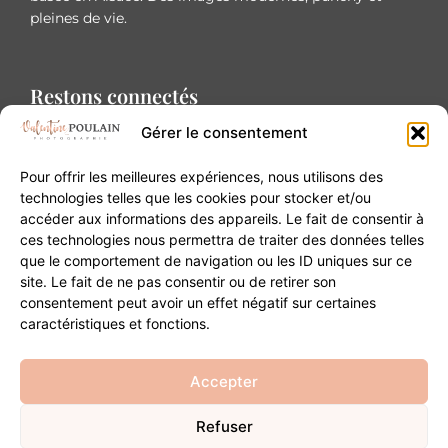
pleines de vie.
Restons connectés
Gérer le consentement
Pour offrir les meilleures expériences, nous utilisons des
technologies telles que les cookies pour stocker et/ou
accéder aux informations des appareils. Le fait de consentir à
Contact
ces technologies nous permettra de traiter des données telles
que le comportement de navigation ou les ID uniques sur ce
site. Le fait de ne pas consentir ou de retirer son
20B Grand Rue 68180 Horbourg-Wihr
consentement peut avoir un effet négatif sur certaines
06 84 93 03 01
caractéristiques et fonctions.
contact@valentinepoulain.com
Accepter
Refuser
© Copyright 2026 | Tous droits réservés