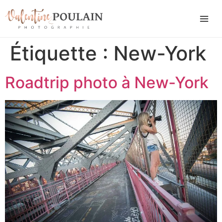
Étiquette :
New-York
Roadtrip photo à New-York