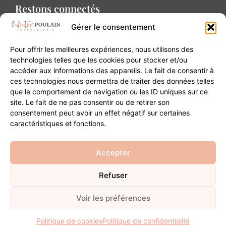
Restons connectés
Gérer le consentement
Pour offrir les meilleures expériences, nous utilisons des
technologies telles que les cookies pour stocker et/ou
accéder aux informations des appareils. Le fait de consentir à
Contact
ces technologies nous permettra de traiter des données telles
que le comportement de navigation ou les ID uniques sur ce
site. Le fait de ne pas consentir ou de retirer son
20B Grand Rue 68180 Horbourg-Wihr
consentement peut avoir un effet négatif sur certaines
06 84 93 03 01
caractéristiques et fonctions.
contact@valentinepoulain.com
Accepter
Refuser
© Copyright 2026 | Tous droits réservés
Mentions légales
·
Politique de confidentialité
·
CGV
Voir les préférences
Développement
Politique de cookies
Politique de confidentialité