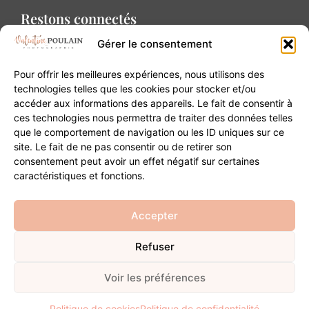
Restons connectés
Gérer le consentement
Pour offrir les meilleures expériences, nous utilisons des
technologies telles que les cookies pour stocker et/ou
accéder aux informations des appareils. Le fait de consentir à
Contact
ces technologies nous permettra de traiter des données telles
que le comportement de navigation ou les ID uniques sur ce
site. Le fait de ne pas consentir ou de retirer son
20B Grand Rue 68180 Horbourg-Wihr
consentement peut avoir un effet négatif sur certaines
06 84 93 03 01
caractéristiques et fonctions.
contact@valentinepoulain.com
Accepter
Refuser
© Copyright 2026 | Tous droits réservés
Mentions légales
·
Politique de confidentialité
·
CGV
Voir les préférences
Développement
Politique de cookies
Politique de confidentialité