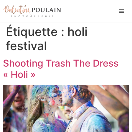
Étiquette :
holi
festival
Shooting Trash The Dress
« Holi »