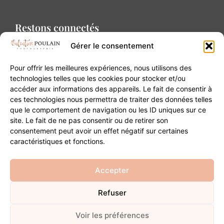
Restons connectés
Gérer le consentement
Pour offrir les meilleures expériences, nous utilisons des
technologies telles que les cookies pour stocker et/ou
accéder aux informations des appareils. Le fait de consentir à
Contact
ces technologies nous permettra de traiter des données telles
que le comportement de navigation ou les ID uniques sur ce
site. Le fait de ne pas consentir ou de retirer son
20B Grand Rue 68180 Horbourg-Wihr
consentement peut avoir un effet négatif sur certaines
06 84 93 03 01
caractéristiques et fonctions.
contact@valentinepoulain.com
Accepter
Refuser
© Copyright 2026 | Tous droits réservés
Mentions légales
·
Politique de confidentialité
·
CGV
Voir les préférences
Développement