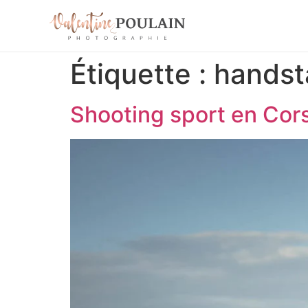
Étiquette :
handst
Shooting sport en Cor