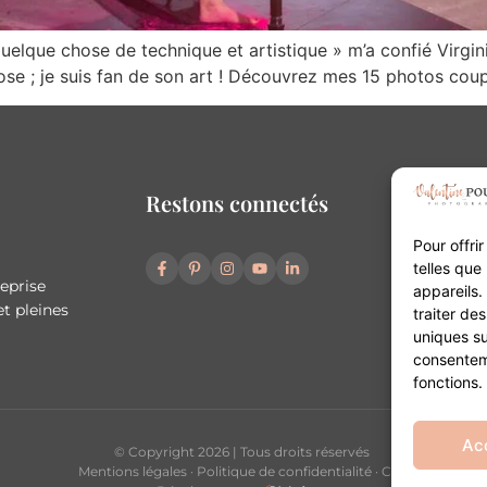
 quelque chose de technique et artistique » m’a confié Virgin
ose ; je suis fan de son art ! Découvrez mes 15 photos coup
Restons connectés
Pour offri
telles que
reprise
appareils.
t pleines
traiter de
uniques su
consenteme
fonctions.
Ac
© Copyright 2026 | Tous droits réservés
Mentions légales
·
Politique de confidentialité
·
CGV