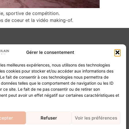
ie, sportive de compétition.
s de coeur et la vidéo making-of.
Gérer le consentement
Contact
r les meilleures expériences, nous utilisons des technologies
20B Grand Rue 68180 Horbourg-Wihr
 les cookies pour stocker et/ou accéder aux informations des
06 84 93 03 01
 Le fait de consentir à ces technologies nous permettra de
contact@valentinepoulain.com
s données telles que le comportement de navigation ou les ID
r ce site. Le fait de ne pas consentir ou de retirer son
nt peut avoir un effet négatif sur certaines caractéristiques et
cepter
Refuser
Voir les préférences