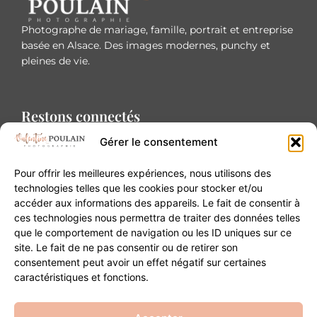
Photographe de mariage, famille, portrait et entreprise
basée en Alsace. Des images modernes, punchy et
pleines de vie.
Restons connectés
Gérer le consentement
Pour offrir les meilleures expériences, nous utilisons des
technologies telles que les cookies pour stocker et/ou
accéder aux informations des appareils. Le fait de consentir à
Contact
ces technologies nous permettra de traiter des données telles
que le comportement de navigation ou les ID uniques sur ce
site. Le fait de ne pas consentir ou de retirer son
20B Grand Rue 68180 Horbourg-Wihr
consentement peut avoir un effet négatif sur certaines
06 84 93 03 01
caractéristiques et fonctions.
contact@valentinepoulain.com