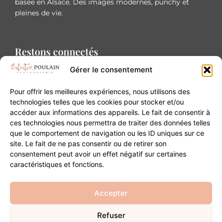
basée en Alsace. Des images modernes, punchy et
pleines de vie.
Restons connectés
Gérer le consentement
Pour offrir les meilleures expériences, nous utilisons des
technologies telles que les cookies pour stocker et/ou
accéder aux informations des appareils. Le fait de consentir à
Contact
ces technologies nous permettra de traiter des données telles
que le comportement de navigation ou les ID uniques sur ce
site. Le fait de ne pas consentir ou de retirer son
20B Grand Rue 68180 Horbourg-Wihr
consentement peut avoir un effet négatif sur certaines
06 84 93 03 01
caractéristiques et fonctions.
contact@valentinepoulain.com
Accepter
Refuser