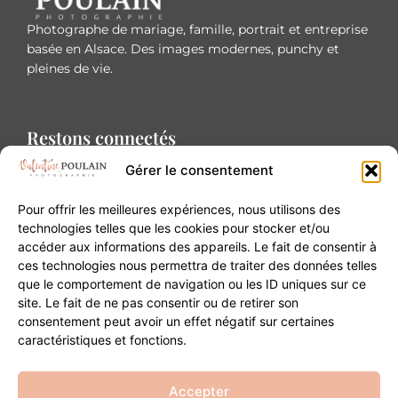
Photographe de mariage, famille, portrait et entreprise
basée en Alsace. Des images modernes, punchy et
pleines de vie.
Restons connectés
Gérer le consentement
Pour offrir les meilleures expériences, nous utilisons des
technologies telles que les cookies pour stocker et/ou
accéder aux informations des appareils. Le fait de consentir à
Contact
ces technologies nous permettra de traiter des données telles
que le comportement de navigation ou les ID uniques sur ce
site. Le fait de ne pas consentir ou de retirer son
20B Grand Rue 68180 Horbourg-Wihr
consentement peut avoir un effet négatif sur certaines
06 84 93 03 01
caractéristiques et fonctions.
contact@valentinepoulain.com
Accepter