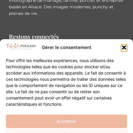
Photographe de mariage, famille, portrait et entreprise
basée en Alsace. Des images modernes, punchy et
pleines de vie.
Restons connectés
Gérer le consentement
Pour offrir les meilleures expériences, nous utilisons des
technologies telles que les cookies pour stocker et/ou
accéder aux informations des appareils. Le fait de consentir à
Contact
ces technologies nous permettra de traiter des données telles
que le comportement de navigation ou les ID uniques sur ce
site. Le fait de ne pas consentir ou de retirer son
20B Grand Rue 68180 Horbourg-Wihr
consentement peut avoir un effet négatif sur certaines
06 84 93 03 01
caractéristiques et fonctions.
contact@valentinepoulain.com
Accepter