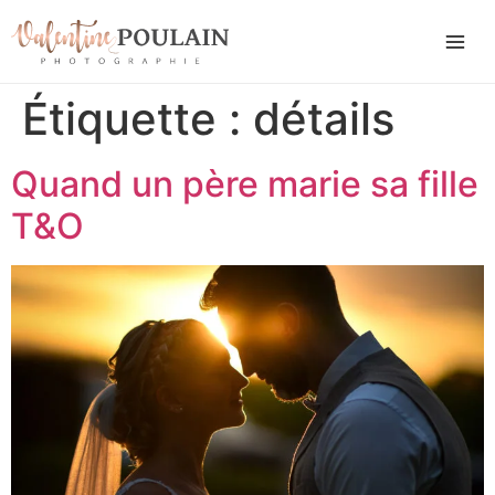
Étiquette :
détails
Quand un père marie sa fille
T&O