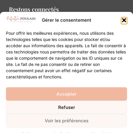
Restons connectés
Gérer le consentement
Pour offrir les meilleures expériences, nous utilisons des
technologies telles que les cookies pour stocker et/ou
accéder aux informations des appareils. Le fait de consentir à
Contact
ces technologies nous permettra de traiter des données telles
que le comportement de navigation ou les ID uniques sur ce
site. Le fait de ne pas consentir ou de retirer son
20B Grand Rue 68180 Horbourg-Wihr
consentement peut avoir un effet négatif sur certaines
06 84 93 03 01
caractéristiques et fonctions.
contact@valentinepoulain.com
Accepter
Refuser
© Copyright 2026 | Tous droits réservés
Mentions légales
·
Politique de confidentialité
·
CGV
Voir les préférences
Développement