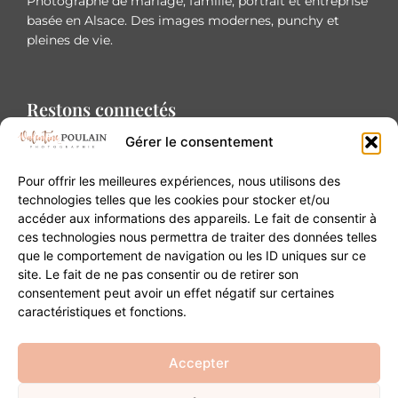
Photographe de mariage, famille, portrait et entreprise
basée en Alsace. Des images modernes, punchy et
pleines de vie.
Restons connectés
Gérer le consentement
Pour offrir les meilleures expériences, nous utilisons des
technologies telles que les cookies pour stocker et/ou
accéder aux informations des appareils. Le fait de consentir à
Contact
ces technologies nous permettra de traiter des données telles
que le comportement de navigation ou les ID uniques sur ce
site. Le fait de ne pas consentir ou de retirer son
20B Grand Rue 68180 Horbourg-Wihr
consentement peut avoir un effet négatif sur certaines
06 84 93 03 01
caractéristiques et fonctions.
contact@valentinepoulain.com
Accepter