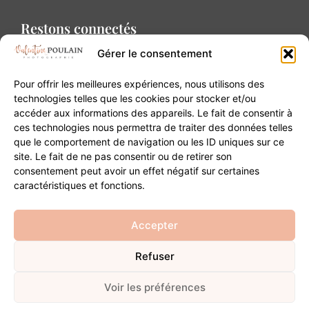
Restons connectés
Gérer le consentement
Pour offrir les meilleures expériences, nous utilisons des
technologies telles que les cookies pour stocker et/ou
accéder aux informations des appareils. Le fait de consentir à
Contact
ces technologies nous permettra de traiter des données telles
que le comportement de navigation ou les ID uniques sur ce
site. Le fait de ne pas consentir ou de retirer son
20B Grand Rue 68180 Horbourg-Wihr
consentement peut avoir un effet négatif sur certaines
06 84 93 03 01
caractéristiques et fonctions.
contact@valentinepoulain.com
Accepter
Refuser
© Copyright 2026 | Tous droits réservés
Mentions légales
·
Politique de confidentialité
·
CGV
Voir les préférences
Développement