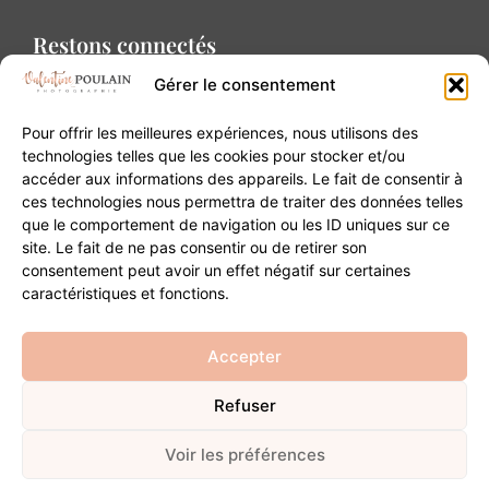
Restons connectés
Gérer le consentement
Pour offrir les meilleures expériences, nous utilisons des
technologies telles que les cookies pour stocker et/ou
accéder aux informations des appareils. Le fait de consentir à
Contact
ces technologies nous permettra de traiter des données telles
que le comportement de navigation ou les ID uniques sur ce
site. Le fait de ne pas consentir ou de retirer son
20B Grand Rue 68180 Horbourg-Wihr
consentement peut avoir un effet négatif sur certaines
06 84 93 03 01
caractéristiques et fonctions.
contact@valentinepoulain.com
Accepter
Refuser
© Copyright 2026 | Tous droits réservés
Mentions légales
·
Politique de confidentialité
·
CGV
Voir les préférences
Développement