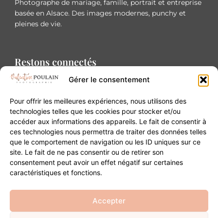
Photographe de mariage, famille, portrait et entreprise
basée en Alsace. Des images modernes, punchy et
pleines de vie.
Restons connectés
Gérer le consentement
Pour offrir les meilleures expériences, nous utilisons des
technologies telles que les cookies pour stocker et/ou
accéder aux informations des appareils. Le fait de consentir à
Contact
ces technologies nous permettra de traiter des données telles
que le comportement de navigation ou les ID uniques sur ce
site. Le fait de ne pas consentir ou de retirer son
20B Grand Rue 68180 Horbourg-Wihr
consentement peut avoir un effet négatif sur certaines
06 84 93 03 01
caractéristiques et fonctions.
contact@valentinepoulain.com
Accepter