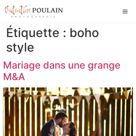
Étiquette :
boho
style
Mariage dans une grange
M&A