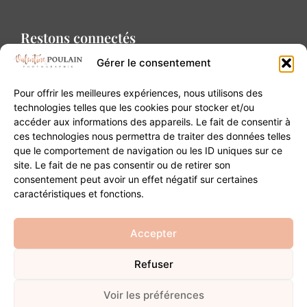
Restons connectés
Gérer le consentement
Pour offrir les meilleures expériences, nous utilisons des
technologies telles que les cookies pour stocker et/ou
accéder aux informations des appareils. Le fait de consentir à
Contact
ces technologies nous permettra de traiter des données telles
que le comportement de navigation ou les ID uniques sur ce
site. Le fait de ne pas consentir ou de retirer son
20B Grand Rue 68180 Horbourg-Wihr
consentement peut avoir un effet négatif sur certaines
06 84 93 03 01
caractéristiques et fonctions.
contact@valentinepoulain.com
Accepter
Refuser
© Copyright 2026 | Tous droits réservés
Mentions légales
·
Politique de confidentialité
·
CGV
Voir les préférences
Développement