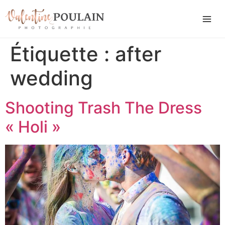
Étiquette :
after
wedding
Shooting Trash The Dress
« Holi »