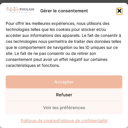
Gérer le consentement
Pour offrir les meilleures expériences, nous utilisons des
technologies telles que les cookies pour stocker et/ou
Contact
accéder aux informations des appareils. Le fait de consentir à
ces technologies nous permettra de traiter des données telles
que le comportement de navigation ou les ID uniques sur ce
20B Grand Rue 68180 Horbourg-Wihr
site. Le fait de ne pas consentir ou de retirer son
06 84 93 03 01
consentement peut avoir un effet négatif sur certaines
contact@valentinepoulain.com
caractéristiques et fonctions.
Accepter
© Copyright 2026 | Tous droits réservés
Refuser
Mentions légales
·
Politique de confidentialité
·
CGV
Développement
Voir les préférences
Politique de cookies
Politique de confidentialité