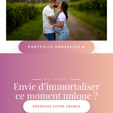
♥
PORTFOLIO GROSSESSE
C'EST PARTI ?
Envie d’immortaliser
ce moment unique ?
RÉSERVEZ VOTRE SÉANCE