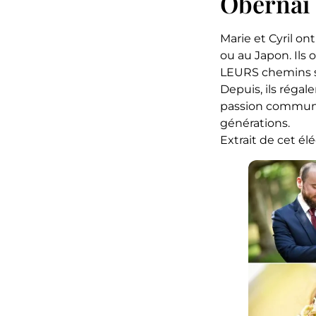
Obernai
Marie et Cyril on
ou au Japon. Ils
LEURS chemins se
Depuis, ils régal
passion commune
générations.
Extrait de cet é