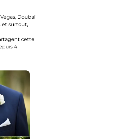
s Vegas, Doubaï
 et surtout,
artagent cette
epuis 4