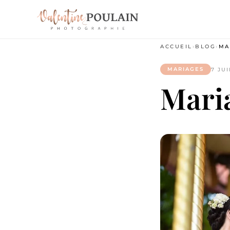
ACCUEIL
›
BLOG
›
MA
MARIAGES
7 JU
Mari