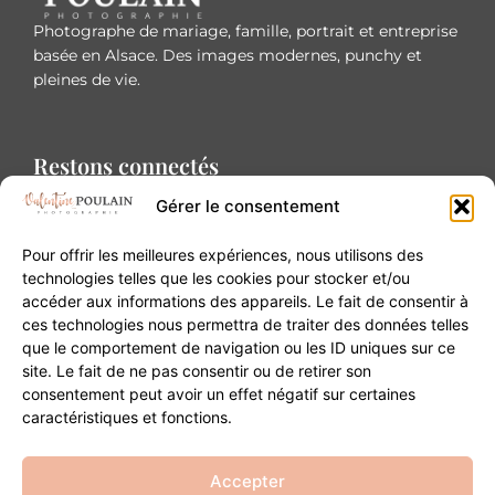
Photographe de mariage, famille, portrait et entreprise
basée en Alsace. Des images modernes, punchy et
pleines de vie.
Restons connectés
Gérer le consentement
Pour offrir les meilleures expériences, nous utilisons des
technologies telles que les cookies pour stocker et/ou
accéder aux informations des appareils. Le fait de consentir à
Contact
ces technologies nous permettra de traiter des données telles
que le comportement de navigation ou les ID uniques sur ce
site. Le fait de ne pas consentir ou de retirer son
20B Grand Rue 68180 Horbourg-Wihr
consentement peut avoir un effet négatif sur certaines
06 84 93 03 01
caractéristiques et fonctions.
contact@valentinepoulain.com
Accepter