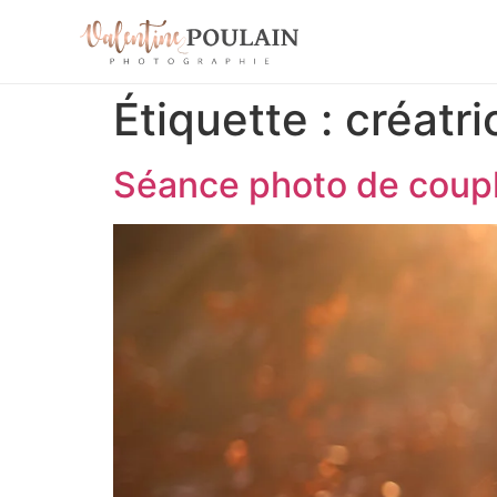
Étiquette :
créatri
Séance photo de coupl