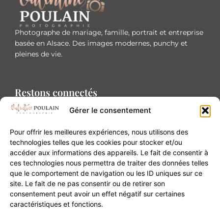
Photographe de mariage, famille, portrait et entreprise
basée en Alsace. Des images modernes, punchy et
pleines de vie.
Restons connectés
Gérer le consentement
Pour offrir les meilleures expériences, nous utilisons des
technologies telles que les cookies pour stocker et/ou
accéder aux informations des appareils. Le fait de consentir à
Contact
ces technologies nous permettra de traiter des données telles
que le comportement de navigation ou les ID uniques sur ce
site. Le fait de ne pas consentir ou de retirer son
20B Grand Rue 68180 Horbourg-Wihr
consentement peut avoir un effet négatif sur certaines
06 84 93 03 01
caractéristiques et fonctions.
contact@valentinepoulain.com